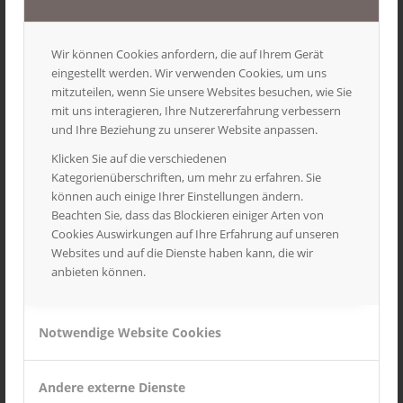
Änderungen, wie:
nicht aktives Mitglied
Wir können Cookies anfordern, die auf Ihrem Gerät
eingestellt werden. Wir verwenden Cookies, um uns
aktives Mitglied
mitzuteilen, wenn Sie unsere Websites besuchen, wie Sie
Kündigung der Mitgliedschaft
mit uns interagieren, Ihre Nutzererfahrung verbessern
und Ihre Beziehung zu unserer Website anpassen.
müssen zum
30. September
schriftlich beim Kassenwart
Klicken Sie auf die verschiedenen
eingereicht werden.
Kategorienüberschriften, um mehr zu erfahren. Sie
Die Jahresbeiträge im Einzelnen ergeben sich aus folgender
können auch einige Ihrer Einstellungen ändern.
Tabelle
Beachten Sie, dass das Blockieren einiger Arten von
Cookies Auswirkungen auf Ihre Erfahrung auf unseren
Websites und auf die Dienste haben kann, die wir
Passive Mitglieder
30,00€
anbieten können.
Kinder / Jugendliche bis 18 Jahre
40,00 €
Notwendige Website Cookies
Aktive Mitglieder
60,00 €
Andere externe Dienste
Familien
100,00 €