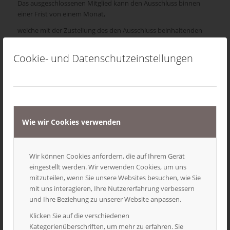
Das ausgeschlossenen Mitglied kann den Ausschluss binnen
einer Frist von einem Monat,
welche mit der Zustellung des den Ausschluss beinhaltenden
Schreibens zu laufen beginnt,
Cookie- und Datenschutzeinstellungen
durch schriftlich begründete Beschwerde anfechten. Über diese
entscheidet der Vorstand erneut und endgültig binnen
eines Monats nach Zugang der Beschwerde. Bis zur endgültigen
Entscheidung ruht die Mitgliedschaft.
Mit dem Ausscheiden aus dem Verein erlöschen alle Ansprüche
Wie wir Cookies verwenden
dem Verein gegenüber.
§ 5: Organe des Vereins
Wir können Cookies anfordern, die auf Ihrem Gerät
Organe des Vereins sind die Mitgliederversammlung und der
eingestellt werden. Wir verwenden Cookies, um uns
Vorstand.
mitzuteilen, wenn Sie unsere Websites besuchen, wie Sie
§ 6: Mitgliederversammlung
mit uns interagieren, Ihre Nutzererfahrung verbessern
und Ihre Beziehung zu unserer Website anpassen.
Die Mitgliederversammlung tritt nach Bedarf, mindestens aber
einmal jährlich bis zum 30. April eines jeden
Klicken Sie auf die verschiedenen
Kategorienüberschriften, um mehr zu erfahren. Sie
Geschäftsjahres zu einer Jahreshauptversammlung zusammen.