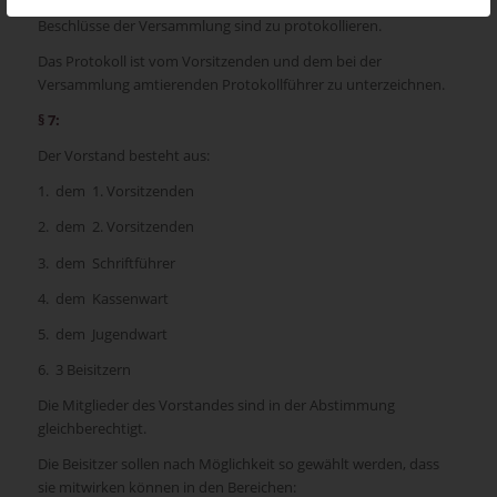
Beschlüsse der Versammlung sind zu protokollieren.
Das Protokoll ist vom Vorsitzenden und dem bei der
Versammlung amtierenden Protokollführer zu unterzeichnen.
§ 7:
Der Vorstand besteht aus:
1. dem 1. Vorsitzenden
2. dem 2. Vorsitzenden
3. dem Schriftführer
4. dem Kassenwart
5. dem Jugendwart
6. 3 Beisitzern
Die Mitglieder des Vorstandes sind in der Abstimmung
gleichberechtigt.
Die Beisitzer sollen nach Möglichkeit so gewählt werden, dass
sie mitwirken können in den Bereichen: